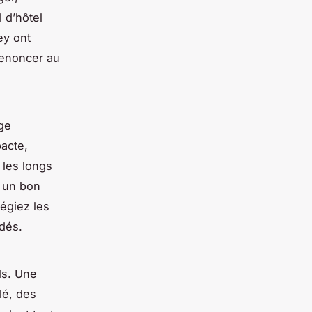
 d’hôtel
ey ont
renoncer au
ge
pacte,
 les longs
: un bon
légiez les
dés.
ls. Une
lé, des