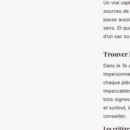
Un vrai cap
sources de 
passe aussi
sens. Et qua
d’un sac ou
Trouver l
Dans le 7e 
impersonnel
chaque pièce
impeccables
trois signe
et surtout,
conseiller.
Les critèr