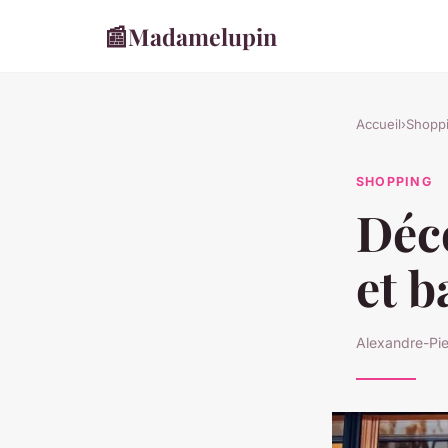
📰
Madamelupin
Accueil
›
Shopp
SHOPPING
Déco
et b
Alexandre-Pie