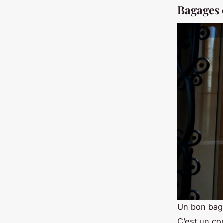
Bagages e
Un bon bag
C’est un com