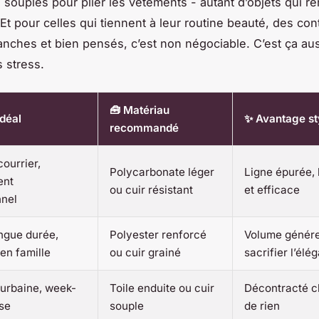
 souples pour plier les vêtements - autant d’objets qui re
 Et pour celles qui tiennent à leur routine beauté, des co
anches et bien pensés, c’est non négociable. C’est ça auss
s stress.
🧰 Matériau
déal
✨ Avantage st
recommandé
courrier,
Polycarbonate léger
Ligne épurée, 
ent
ou cuir résistant
et efficace
nnel
ngue durée,
Polyester renforcé
Volume génér
en famille
ou cuir grainé
sacrifier l’élé
urbaine, week-
Toile enduite ou cuir
Décontracté chi
se
souple
de rien