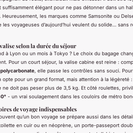
t suffisamment élégant pour ne pas détonner dans un hall
es. Heureusement, les marques comme Samsonite ou Dels
 les voyageuses d’aujourd’hui veulent du solide… sans 
valise selon la durée du séjour
d à Lyon ou un mois à Tokyo ? Le choix du bagage chan
t. Pour un court séjour, la valise cabine est reine : com
n
polycarbonate
, elle passe les contrôles sans souci. Pour
 opte pour un grand format, mais attention à la légèreté 
ne doit pas peser plus de 3,5 kg. Et côté roulettes, privi
60°
- un vrai soulagement dans les couloirs de métro bon
oires de voyage indispensables
ouvent qu’un bon voyage se prépare aussi dans les détai
toilette en cuir ou en néoprène, un porte-passeport doub