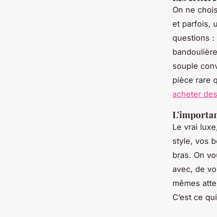
On ne chois
et parfois,
questions :
bandoulière
souple convi
pièce rare 
acheter des
L'importan
Le vrai lux
style, vos b
bras. On vo
avec, de vo
mêmes atten
C’est ce qu