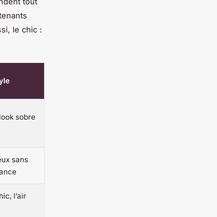
ndent tout
ntenants
i, le chic :
yle
look sobre
eux sans
gance
c, l’air