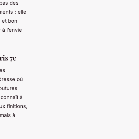
 pas des
ents : elle
é et bon
 à l’envie
ris 7e
ues
adresse où
coutures
econnaît à
ux finitions,
 mais à