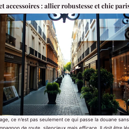
t accessoires : allier robustesse et chic pari
age, ce n’est pas seulement ce qui passe la douane san
pagnon de route, silencieux mais efficace. Il doit être lé