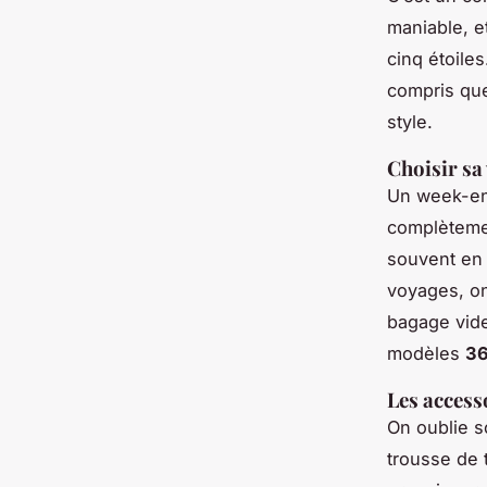
maniable, e
cinq étoil
compris que
style.
Choisir sa 
Un week-en
complètemen
souvent e
voyages, on
bagage vide 
modèles
3
Les access
On oublie s
trousse de 