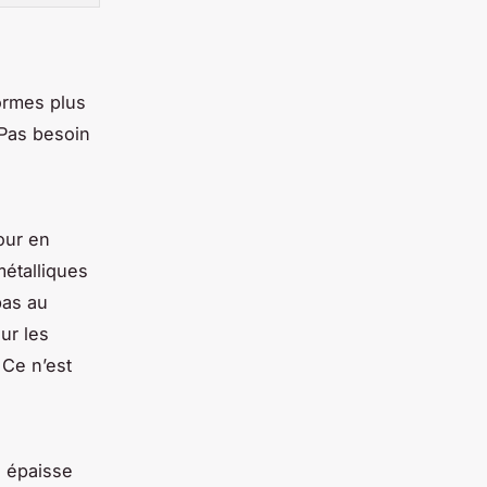
ormes plus
 Pas besoin
tour en
métalliques
pas au
ur les
 Ce n’est
e épaisse