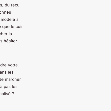
s, du recul,
bonnes
n modèle à
 que le cuir
cher la
s hésiter
ndre votre
dans les
 de marcher
a pas les
alisé ?