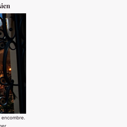
sien
s encombre.
ger,